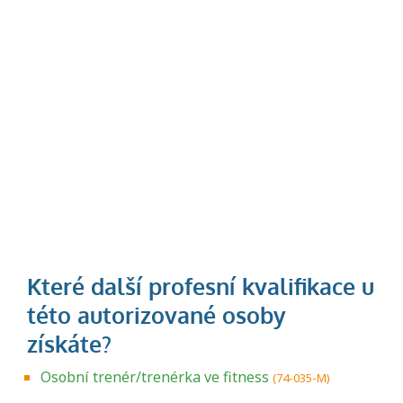
Osobní trenér/trenérka ve fitness
(74-035-M)
Projděte si seznam profesních kvalifikací.