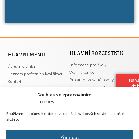
HLAVNÍ ROZCESTNÍK
HLAVNÍ MENU
Informace pro školy
Úvodní stránka
Vše o zkouškách
Seznam profesních kvalifikací
Pro autorizované osoby
Nahlá
Kontakt
chy
Kvalifikace a živnosti
Navrh
Souhlas se zpracováním
vylep
cookies
DŮLEŽITÉ ODKAZY
Používáme cookies k optimalizaci našich webových stránek a našich
služeb.
GDPR
Převodník ÚPK a živností
Národní pedagogický institut ČR
Přehled PK pro splnění MZK
Přijmout
Senovážné náměstí 25