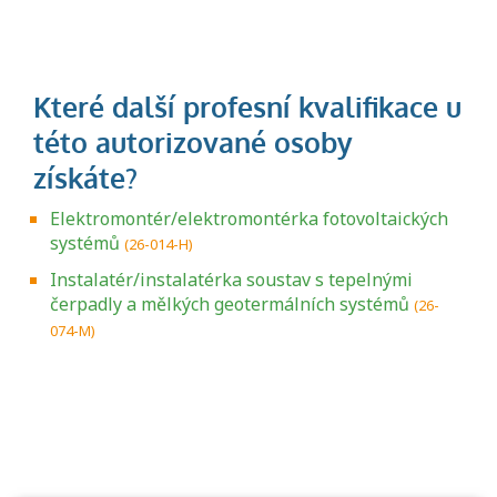
Elektromontér/elektromontérka fotovoltaických
systémů
(26-014-H)
Instalatér/instalatérka soustav s tepelnými
čerpadly a mělkých geotermálních systémů
(26-
074-M)
Projděte si seznam profesních kvalifikací.
Víte, jaké dovednosti musíte pro danou
kvalifikaci prokázat?