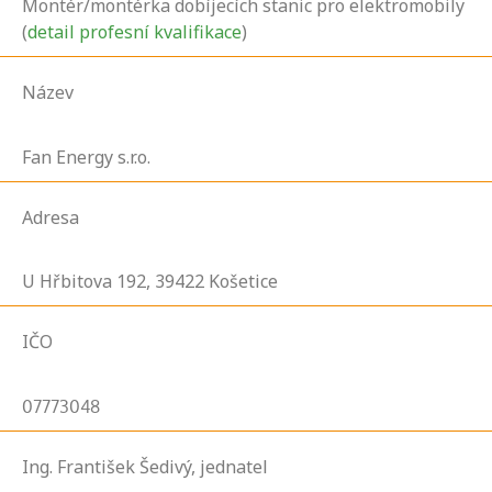
Montér/montérka dobíjecích stanic pro elektromobily
(
detail profesní kvalifikace
)
Název
Fan Energy s.r.o.
Adresa
U Hřbitova
192,
39422
Košetice
IČO
07773048
Ing. František Šedivý, jednatel