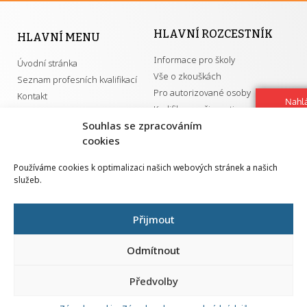
HLAVNÍ ROZCESTNÍK
HLAVNÍ MENU
Informace pro školy
Úvodní stránka
Vše o zkouškách
Seznam profesních kvalifikací
Pro autorizované osoby
Kontakt
Nahlá
Kvalifikace a živnosti
chy
Souhlas se zpracováním
Navrh
cookies
vylep
DŮLEŽITÉ ODKAZY
Používáme cookies k optimalizaci našich webových stránek a našich
služeb.
GDPR
Převodník ÚPK a živností
Národní pedagogický institut ČR
Přehled PK pro splnění MZK
Přijmout
Senovážné náměstí 25
110 00 Praha 1
Odmítnout
Předvolby