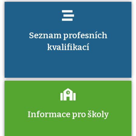
Seznam profesních
kvalifikací
Informace pro školy
Zjistěte, jak se přihlásit ke zkoušce a kde
získáte informace o tom, kdo vás vyzkouší.