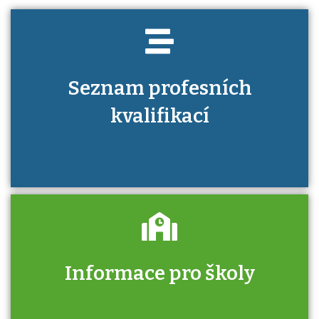
Seznam profesních
kvalifikací
Informace pro školy
Zjistěte, jak se přihlásit ke zkoušce a kde
získáte informace o tom, kdo vás vyzkouší.