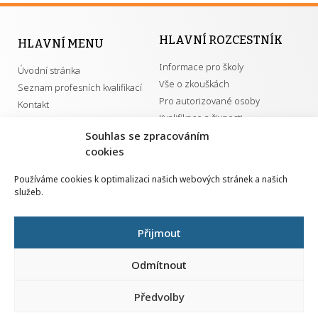
HLAVNÍ ROZCESTNÍK
HLAVNÍ MENU
Informace pro školy
Úvodní stránka
Vše o zkouškách
Seznam profesních kvalifikací
Pro autorizované osoby
Kontakt
Kvalifikace a živnosti
Souhlas se zpracováním
Nahlá
cookies
chy
DŮLEŽITÉ ODKAZY
Navrh
Používáme cookies k optimalizaci našich webových stránek a našich
vylep
služeb.
GDPR
Převodník ÚPK a živností
Národní pedagogický institut ČR
Přehled PK pro splnění MZK
Přijmout
Senovážné náměstí 25
110 00 Praha 1
Odmítnout
Předvolby