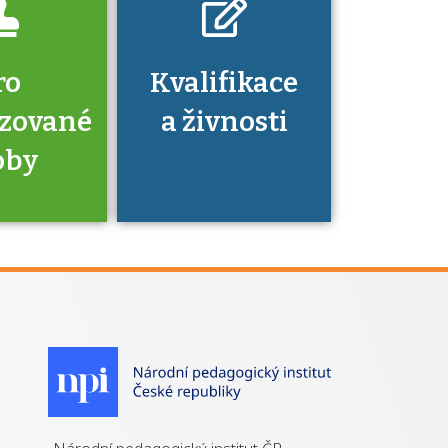
ro
Kvalifikace
izované
a živnosti
oby
je to
zovaná
a jaké
á získání
izace?