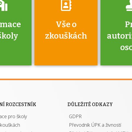
rmace
Vše o
P
školy
zkouškách
autor
os
jako škola
 rámci
Kdo 
soustavy
autori
ací jisté
osoba 
NÍ ROZCESTNÍK
DŮLEŽITÉ ODKAZY
y při
výhody m
ace pro školy
ávání
GDPR
autor
izací?
zkouškách
Převodník ÚPK a živností