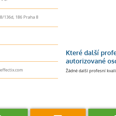
8/136d,
186
Praha 8
Zjistěte, jak se
přihlásit ke
effectix.com
Žádné další profesní kval
zkoušce a kde
získáte informace
o tom, kdo vás
vyzkouší.