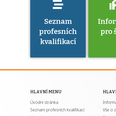
Seznam
Info
profesních
pro 
kvalifikací
Víte, že 
máte v
Národní 
kvalifik
HLAVNÍ MENU
HLAV
výhod
Úvodní stránka
Inform
získ
autor
Seznam profesních kvalifikací
Vše o 