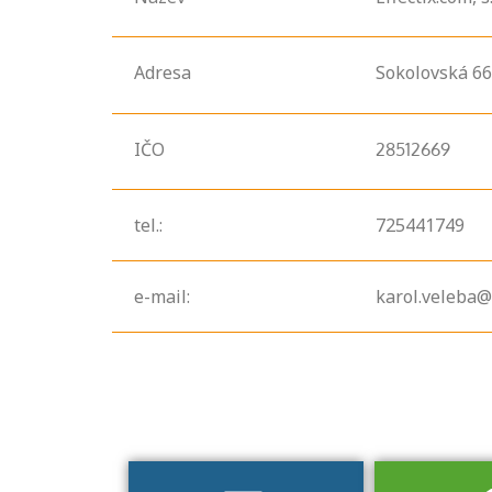
Adresa
Sokolovská
66
IČO
28512669
tel.:
725441749
Projděte si
seznam
profesních
e-mail:
karol.veleba@
kvalifikací. Víte,
jaké dovednosti
musíte pro danou
kvalifikaci
prokázat?