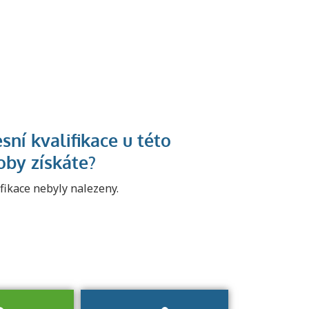
U řady živností je
podmínkou k
jejímu získání
určitá kvalifikace.
ifikace nebyly nalezeny.
Pro které toto
platí a kde si
znalosti a
dovednosti
nechat ověřit?