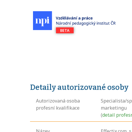
Detaily autorizované osoby
Autorizovaná osoba
Specialista/sp
profesní kvalifikace
marketingu
(
detail profes
Název
Effectix.com, s. 