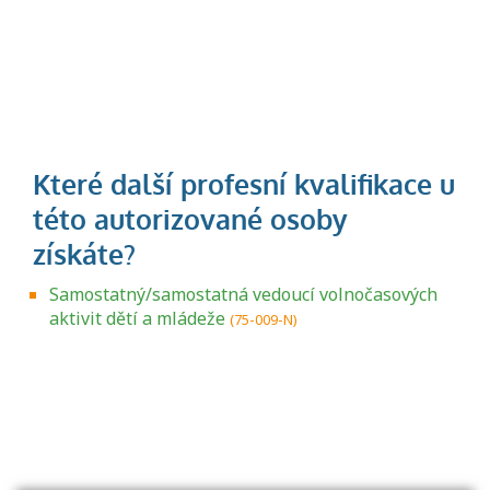
Samostatný/samostatná vedoucí volnočasových
aktivit dětí a mládeže
(75-009-N)
Projděte si seznam profesních kvalifikací.
Víte, jaké dovednosti musíte pro danou
kvalifikaci prokázat?