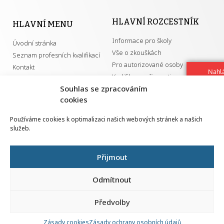
HLAVNÍ ROZCESTNÍK
HLAVNÍ MENU
Informace pro školy
Úvodní stránka
Vše o zkouškách
Seznam profesních kvalifikací
Pro autorizované osoby
Kontakt
Nahlá
Kvalifikace a živnosti
chy
Souhlas se zpracováním
Navrh
cookies
vylep
DŮLEŽITÉ ODKAZY
Používáme cookies k optimalizaci našich webových stránek a našich
služeb.
GDPR
Převodník ÚPK a živností
Národní pedagogický institut ČR
Přehled PK pro splnění MZK
Přijmout
Senovážné náměstí 25
110 00 Praha 1
Odmítnout
Předvolby
Zásady cookies
Zásady ochrany osobních údajů