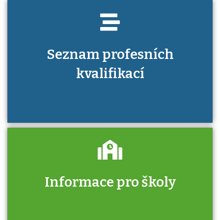
Seznam profesních
kvalifikací
Informace pro školy
Zjistěte, jak se přihlásit ke zkoušce a kde
získáte informace o tom, kdo vás vyzkouší.