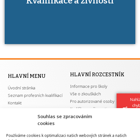
Kvalifikace a živnosti
má získání autorizace?
HLAVNÍ ROZCESTNÍK
HLAVNÍ MENU
Informace pro školy
Úvodní stránka
Vše o zkouškách
Seznam profesních kvalifikací
Nahlá
Pro autorizované osoby
Kontakt
chy
Kvalifikace a živnosti
Navrh
Souhlas se zpracováním
vylep
cookies
DŮLEŽITÉ ODKAZY
Používáme cookies k optimalizaci našich webových stránek a našich