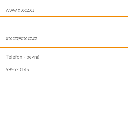
www.dtocz.cz
..
dtocz@dtocz.cz
Telefon - pevná
595620145