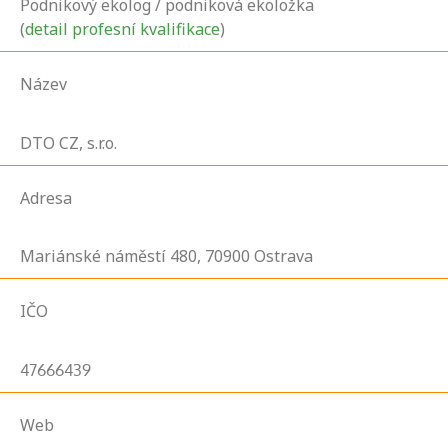
Podnikový ekolog / podniková ekoložka
(
detail profesní kvalifikace
)
Název
DTO CZ, s.r.o.
Adresa
Mariánské náměstí
480,
70900
Ostrava
IČO
47666439
Web