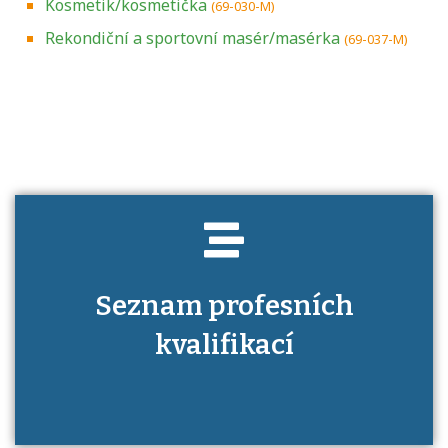
Kosmetik/kosmetička
(69-030-M)
Rekondiční a sportovní masér/masérka
(69-037-M)
Projděte si seznam profesních kvalifikací.
Víte, jaké dovednosti musíte pro danou
kvalifikaci prokázat?
Seznam profesních
kvalifikací