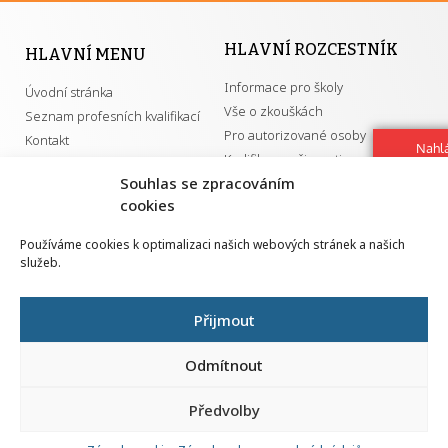
HLAVNÍ ROZCESTNÍK
HLAVNÍ MENU
Informace pro školy
Úvodní stránka
Vše o zkouškách
Seznam profesních kvalifikací
Pro autorizované osoby
Kontakt
Nahlá
Kvalifikace a živnosti
chy
Souhlas se zpracováním
Navrh
cookies
vylep
DŮLEŽITÉ ODKAZY
Používáme cookies k optimalizaci našich webových stránek a našich
služeb.
GDPR
Převodník ÚPK a živností
Národní pedagogický institut ČR
Přehled PK pro splnění MZK
Přijmout
Senovážné náměstí 25
110 00 Praha 1
Odmítnout
Předvolby