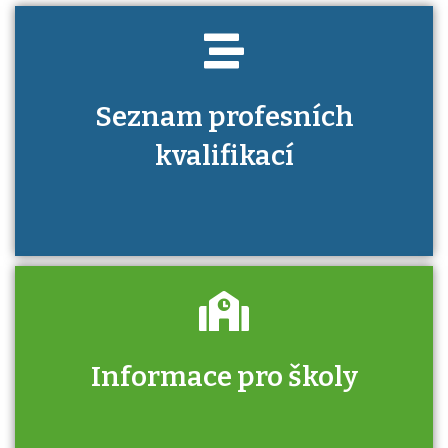
Seznam profesních
kvalifikací
Informace pro školy
Zjistěte, jak se přihlásit ke zkoušce a kde
získáte informace o tom, kdo vás vyzkouší.