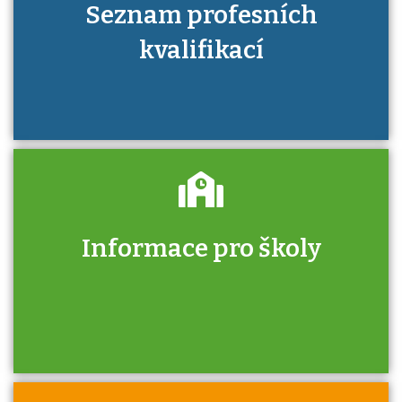
Seznam profesních
kvalifikací
Informace pro školy
Zjistěte, jak se přihlásit ke zkoušce a kde
získáte informace o tom, kdo vás vyzkouší.