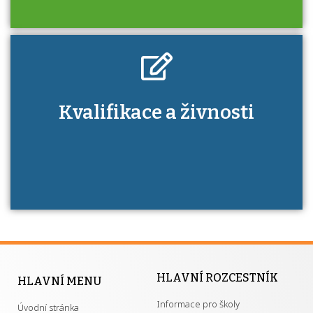
Kdo je to autorizovaná osoba a jaké výhody
Kvalifikace a živnosti
má získání autorizace?
HLAVNÍ ROZCESTNÍK
HLAVNÍ MENU
Informace pro školy
Úvodní stránka