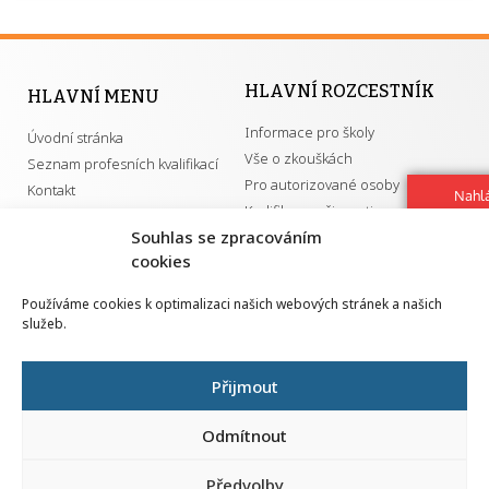
HLAVNÍ ROZCESTNÍK
HLAVNÍ MENU
Informace pro školy
Úvodní stránka
Vše o zkouškách
Seznam profesních kvalifikací
Pro autorizované osoby
Kontakt
Nahlá
Kvalifikace a živnosti
chy
Souhlas se zpracováním
Navrh
vylep
cookies
DŮLEŽITÉ ODKAZY
Používáme cookies k optimalizaci našich webových stránek a našich
služeb.
GDPR
Převodník ÚPK a živností
Národní pedagogický institut ČR
Přehled PK pro splnění MZK
Přijmout
Senovážné náměstí 25
110 00 Praha 1
Odmítnout
Předvolby