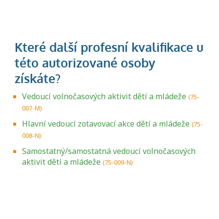
Vedoucí volnočasových aktivit dětí a mládeže
(75-
007-M)
Hlavní vedoucí zotavovací akce dětí a mládeže
(75-
008-N)
Samostatný/samostatná vedoucí volnočasových
aktivit dětí a mládeže
(75-009-N)
Projděte si seznam profesních kvalifikací.
Víte, jaké dovednosti musíte pro danou
kvalifikaci prokázat?