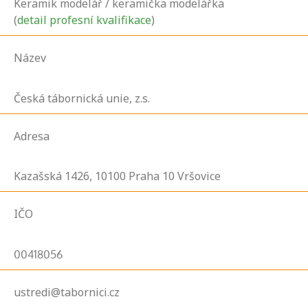
Keramik modelář / keramička modelářka
(
detail profesní kvalifikace
)
Název
Česká tábornická unie, z.s.
Adresa
Kazašská
1426,
10100
Praha 10 Vršovice
IČO
00418056
ustredi@tabornici.cz