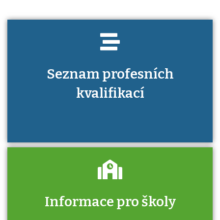
Seznam profesních
kvalifikací
Informace pro školy
Zjistěte, jak se přihlásit ke zkoušce a kde
získáte informace o tom, kdo vás vyzkouší.