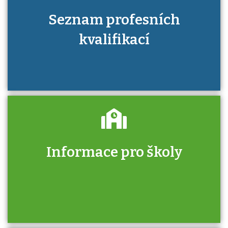
Seznam profesních
kvalifikací
Informace pro školy
Zjistěte, jak se přihlásit ke zkoušce a kde
získáte informace o tom, kdo vás vyzkouší.