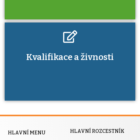
Kdo je to autorizovaná osoba a jaké výhody
Kvalifikace a živnosti
má získání autorizace?
HLAVNÍ ROZCESTNÍK
HLAVNÍ MENU