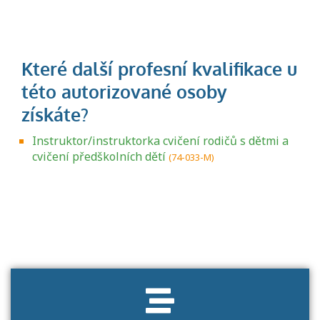
Instruktor/instruktorka cvičení rodičů s dětmi a
cvičení předškolních dětí
(74-033-M)
Projděte si seznam profesních kvalifikací.
Víte, jaké dovednosti musíte pro danou
kvalifikaci prokázat?