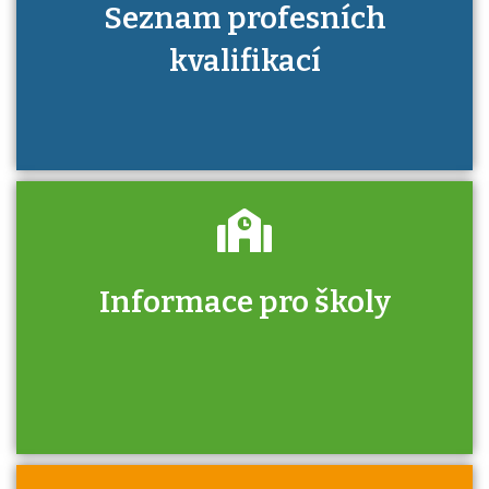
Seznam profesních
kvalifikací
Informace pro školy
Zjistěte, jak se přihlásit ke zkoušce a kde
získáte informace o tom, kdo vás vyzkouší.