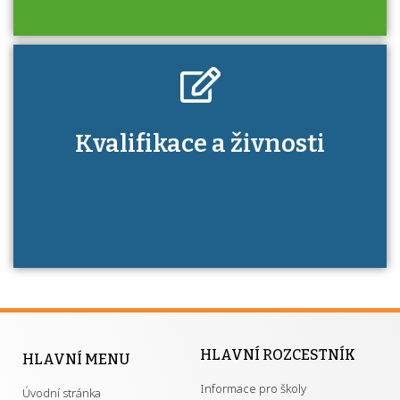
Kdo je to autorizovaná osoba a jaké výhody
Kvalifikace a živnosti
má získání autorizace?
HLAVNÍ ROZCESTNÍK
HLAVNÍ MENU
Informace pro školy
Úvodní stránka