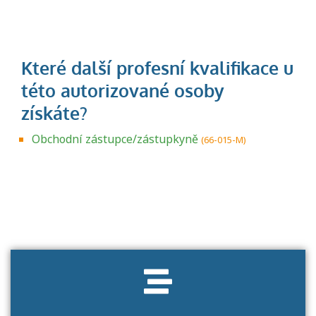
Obchodní zástupce/zástupkyně
(66-015-M)
Projděte si seznam profesních kvalifikací.
Víte, jaké dovednosti musíte pro danou
kvalifikaci prokázat?