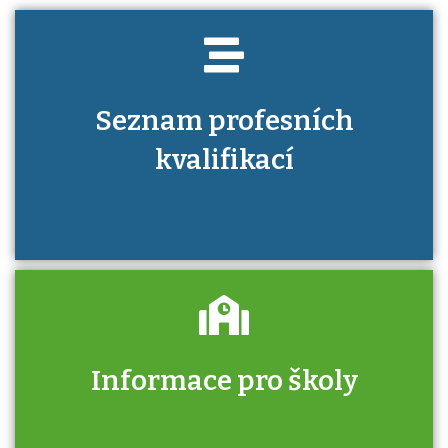
Seznam profesních
kvalifikací
Informace pro školy
Zjistěte, jak se přihlásit ke zkoušce a kde
získáte informace o tom, kdo vás vyzkouší.