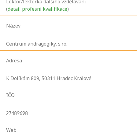
Lektor/lektorka dalšího vzdělávání
(
detail profesní kvalifikace
)
Název
Centrum andragogiky, s.r.o.
Adresa
K Dolíkám
809,
50311
Hradec Králové
IČO
27489698
Web