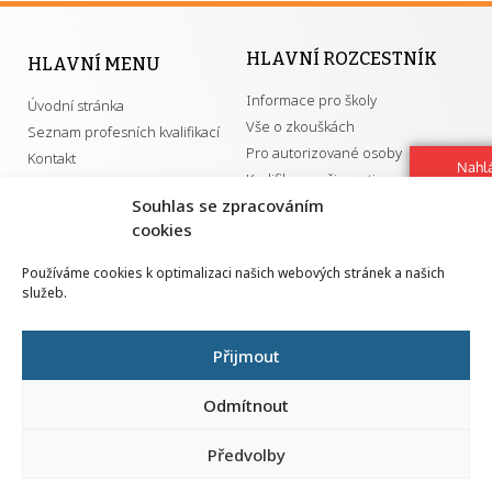
HLAVNÍ ROZCESTNÍK
HLAVNÍ MENU
Informace pro školy
Úvodní stránka
Vše o zkouškách
Seznam profesních kvalifikací
Pro autorizované osoby
Kontakt
Nahlá
Kvalifikace a živnosti
chy
Souhlas se zpracováním
Navrh
cookies
vylep
DŮLEŽITÉ ODKAZY
Používáme cookies k optimalizaci našich webových stránek a našich
služeb.
GDPR
Převodník ÚPK a živností
Národní pedagogický institut ČR
Přehled PK pro splnění MZK
Přijmout
Senovážné náměstí 25
110 00 Praha 1
Odmítnout
Předvolby