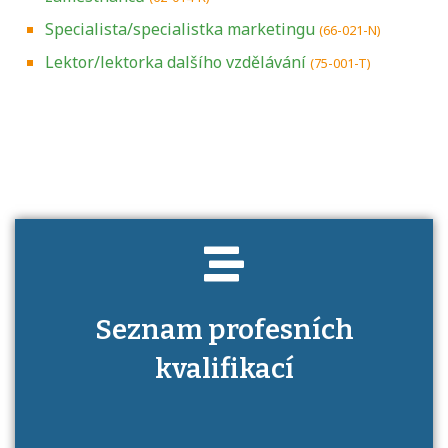
Specialista/specialistka marketingu
(66-021-N)
Lektor/lektorka dalšího vzdělávání
(75-001-T)
Projděte si seznam profesních kvalifikací.
Víte, jaké dovednosti musíte pro danou
kvalifikaci prokázat?
Seznam profesních
kvalifikací