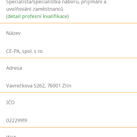
Specialista/specialistka náboru, přijímání a
uvolňování zaměstnanců
(
detail profesní kvalifikace
)
Název
CE-PA, spol. s r.o.
Adresa
Vavrečkova
5262,
76001
Zlín
IČO
02229919