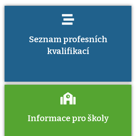
Seznam profesních
kvalifikací
Informace pro školy
Zjistěte, jak se přihlásit ke zkoušce a kde
získáte informace o tom, kdo vás vyzkouší.