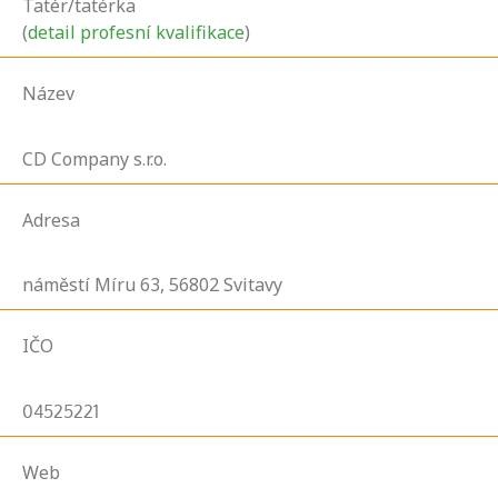
Tatér/tatérka
(
detail profesní kvalifikace
)
Název
CD Company s.r.o.
Adresa
náměstí Míru
63,
56802
Svitavy
IČO
04525221
Web