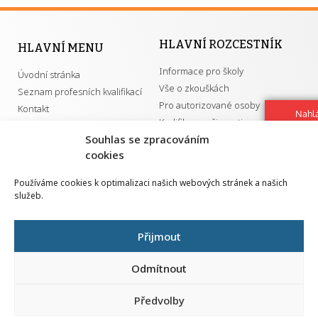
HLAVNÍ ROZCESTNÍK
HLAVNÍ MENU
Informace pro školy
Úvodní stránka
Vše o zkouškách
Seznam profesních kvalifikací
Pro autorizované osoby
Kontakt
Nahlá
Kvalifikace a živnosti
chy
Souhlas se zpracováním
Navrh
cookies
vylep
DŮLEŽITÉ ODKAZY
Používáme cookies k optimalizaci našich webových stránek a našich
služeb.
GDPR
Převodník ÚPK a živností
Národní pedagogický institut ČR
Přehled PK pro splnění MZK
Přijmout
Senovážné náměstí 25
110 00 Praha 1
Odmítnout
Předvolby