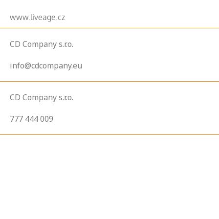
www.liveage.cz
CD Company s.r.o.
info@cdcompany.eu
CD Company s.r.o.
777 444 009