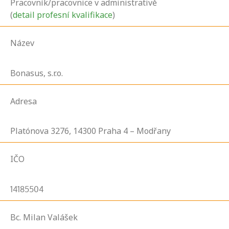
Pracovník/pracovnice v administrativě
(
detail profesní kvalifikace
)
Název
Bonasus, s.r.o.
Adresa
Platónova
3276,
14300
Praha 4 – Modřany
IČO
14185504
Bc. Milan Valášek