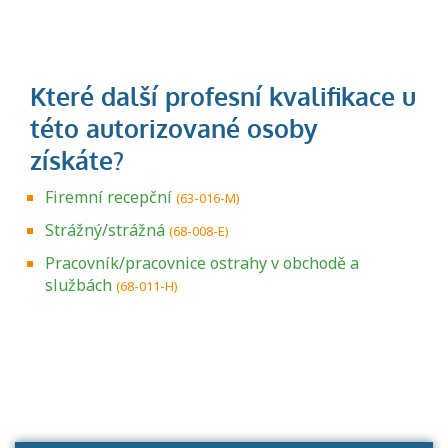
Firemní recepční
(63-016-M)
Strážný/strážná
(68-008-E)
Pracovník/pracovnice ostrahy v obchodě a
službách
(68-011-H)
Projděte si seznam profesních kvalifikací.
Víte, jaké dovednosti musíte pro danou
kvalifikaci prokázat?