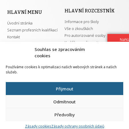
HLAVNÍ ROZCESTNÍK
HLAVNÍ MENU
Informace pro školy
Úvodní stránka
Vše o zkouškách
Seznam profesních kvalifikací
Pro autorizované osoby
Kontakt
Nahlá
Kvalifikace a živnosti
chy
Souhlas se zpracováním
Navrh
cookies
vylep
DŮLEŽITÉ ODKAZY
Používáme cookies k optimalizaci našich webových stránek a našich
služeb.
GDPR
Převodník ÚPK a živností
Národní pedagogický institut ČR
Přehled PK pro splnění MZK
Přijmout
Senovážné náměstí 25
110 00 Praha 1
Odmítnout
Předvolby
Zásady cookies
Zásady ochrany osobních údajů
Všechna práva vyhrazena | 2026