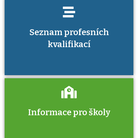
Seznam profesních
kvalifikací
Informace pro školy
Zjistěte, jak se přihlásit ke zkoušce a kde
získáte informace o tom, kdo vás vyzkouší.