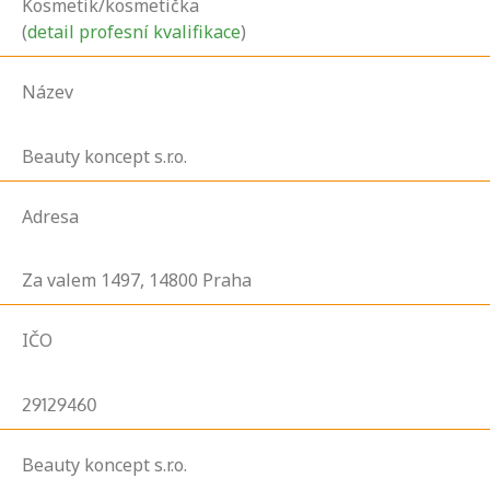
Kosmetik/kosmetička
(
detail profesní kvalifikace
)
Název
Beauty koncept s.r.o.
Adresa
Za valem
1497,
14800
Praha
IČO
29129460
Beauty koncept s.r.o.