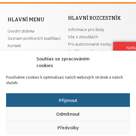
HLAVNÍ ROZCESTNÍK
HLAVNÍ MENU
Informace pro školy
Úvodní stránka
Vše o zkouškách
Seznam profesních kvalifikací
Pro autorizované osoby
Kontakt
Nahlá
Kvalifikace a živnosti
chy
Souhlas se zpracováním
Navrh
cookies
vylep
DŮLEŽITÉ ODKAZY
Používáme cookies k optimalizaci našich webových stránek a našich
služeb.
GDPR
Převodník ÚPK a živností
Národní pedagogický institut ČR
Přehled PK pro splnění MZK
Přijmout
Senovážné náměstí 25
110 00 Praha 1
Odmítnout
Předvolby