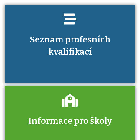
Seznam profesních
kvalifikací
Informace pro školy
Zjistěte, jak se přihlásit ke zkoušce a kde
získáte informace o tom, kdo vás vyzkouší.