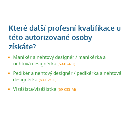
Manikér a nehtový designér / manikérka a
nehtová designérka
(69-024-H)
Pedikér a nehtový designér / pedikérka a nehtová
designérka
(69-025-H)
Vizážista/vizážistka
(69-035-M)
Projděte si seznam profesních kvalifikací.
Víte, jaké dovednosti musíte pro danou
kvalifikaci prokázat?