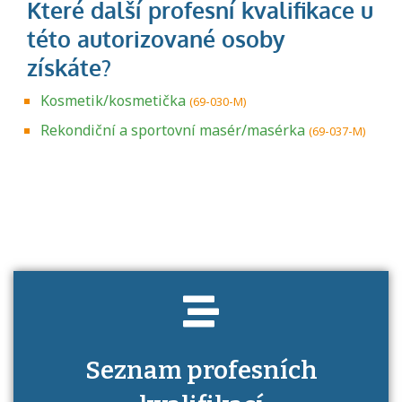
Kosmetik/kosmetička
(69-030-M)
Rekondiční a sportovní masér/masérka
(69-037-M)
Projděte si seznam profesních kvalifikací.
Víte, jaké dovednosti musíte pro danou
kvalifikaci prokázat?
Seznam profesních