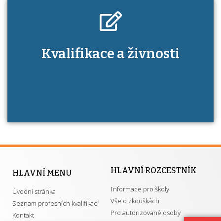
Kdo je to autorizovaná osoba a jaké výhody
Kvalifikace a živnosti
má získání autorizace?
HLAVNÍ ROZCESTNÍK
HLAVNÍ MENU
Informace pro školy
Úvodní stránka
Vše o zkouškách
Seznam profesních kvalifikací
Pro autorizované osoby
Kontakt