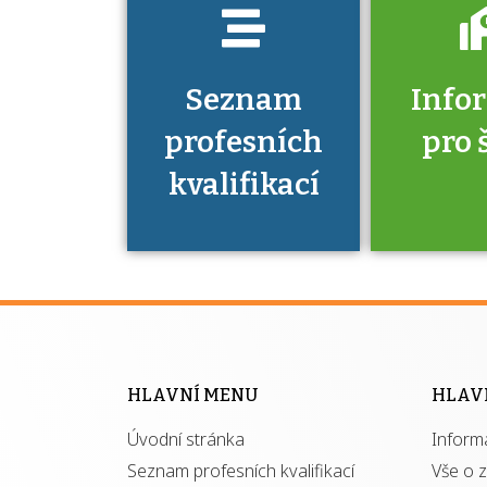
Seznam
Info
profesních
pro 
kvalifikací
Víte, že 
máte v
Národní 
kvalifik
HLAVNÍ MENU
HLAV
výhod
Úvodní stránka
Inform
získ
autor
Seznam profesních kvalifikací
Vše o 