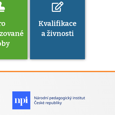
ro
Kvalifikace
izované
a živnosti
oby
je to
zovaná
a jaké
á získání
izace?