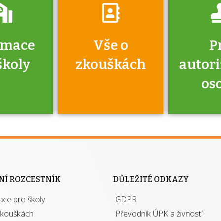
rmace
Vše o
P
školy
zkouškách
autor
os
jako škola
 rámci
Kdo 
soustavy
autori
ací jisté
osoba 
NÍ ROZCESTNÍK
DŮLEŽITÉ ODKAZY
y při
výhody m
ace pro školy
ávání
GDPR
autor
izací?
zkouškách
Převodník ÚPK a živností