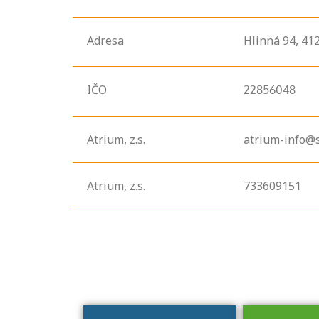
Adresa
Hlinná
94,
41
IČO
22856048
Atrium, z.s.
atrium-info@
Projděte si
seznam
Atrium, z.s.
733609151
profesních
kvalifikací. Víte,
jaké dovednosti
musíte pro danou
kvalifikaci
prokázat?