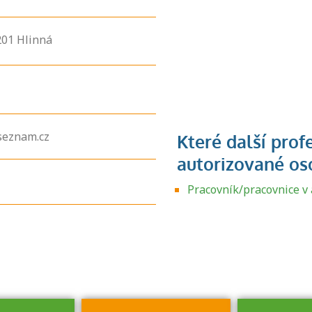
201
Hlinná
seznam.cz
Zjistěte, jak se
přihlásit ke
Pracovník/pracovnice v 
zkoušce a kde
získáte informace
o tom, kdo vás
vyzkouší.