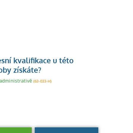
U řady živností je
podmínkou k
jejímu získání
administrativě
(63-033-H)
určitá kvalifikace.
Pro které toto
platí a kde si
znalosti a
dovednosti
nechat ověřit?