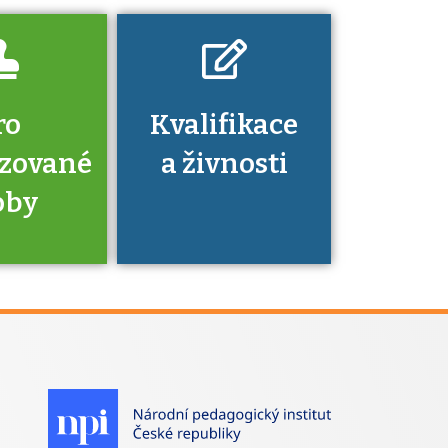
ro
Kvalifikace
izované
a živnosti
oby
je to
zovaná
a jaké
á získání
izace?