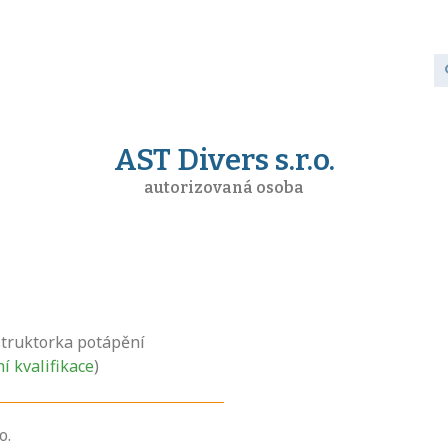
AST Divers s.r.o.
autorizovaná osoba
struktorka potápění
ní kvalifikace
)
o.