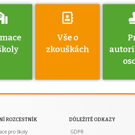
rmace
Vše o
P
školy
zkouškách
autor
os
jako škola
 rámci
Kdo 
soustavy
autori
ací jisté
osoba 
NÍ ROZCESTNÍK
DŮLEŽITÉ ODKAZY
y při
výhody m
ace pro školy
ávání
GDPR
autor