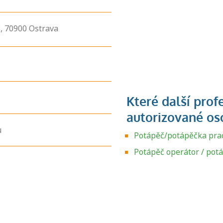
,
70900
Ostrava
u
Potápěč/potápěčka pra
Zjistěte, jak se
přihlásit ke
Potápěč operátor / pot
zkoušce a kde
získáte informace
o tom, kdo vás
vyzkouší.