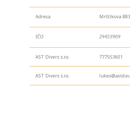
Adresa
Mrštíkova
883
IČO
29453909
AST Divers s.r.o.
777553601
Projděte si
AST Divers s.r.o.
lukes@astd.e
seznam
profesních
kvalifikací. Víte,
jaké dovednosti
musíte pro danou
kvalifikaci
prokázat?