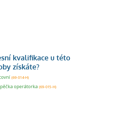
U řady živností je
podmínkou k
covní
(69-014-H)
jejímu získání
ápěčka operátorka
(69-015-H)
určitá kvalifikace.
Pro které toto
platí a kde si
znalosti a
dovednosti
nechat ověřit?