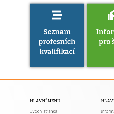
Seznam
Info
profesních
pro 
kvalifikací
Víte, že 
máte v
Národní 
kvalifik
HLAVNÍ MENU
HLAV
výhod
Úvodní stránka
Inform
získ