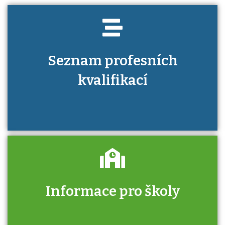
Seznam profesních
kvalifikací
Informace pro školy
Zjistěte, jak se přihlásit ke zkoušce a kde
získáte informace o tom, kdo vás vyzkouší.