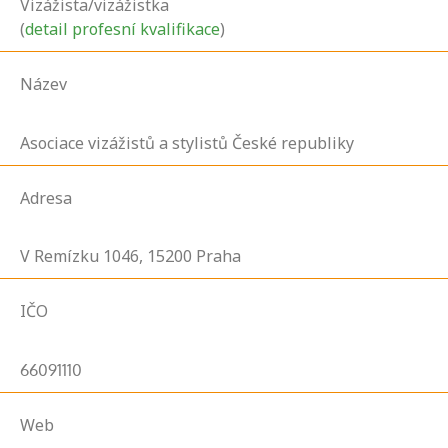
Vizážista/vizážistka
(
detail profesní kvalifikace
)
Název
Asociace vizážistů a stylistů České republiky
Adresa
V Remízku
1046,
15200
Praha
IČO
66091110
Web