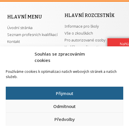
HLAVNÍ ROZCESTNÍK
HLAVNÍ MENU
Informace pro školy
Úvodní stránka
Vše o zkouškách
Seznam profesních kvalifikací
Pro autorizované osoby
Kontakt
Nahlá
Kvalifikace a živnosti
chy
Souhlas se zpracováním
Navrh
cookies
vylep
DŮLEŽITÉ ODKAZY
Používáme cookies k optimalizaci našich webových stránek a našich
služeb.
GDPR
Převodník ÚPK a živností
Národní pedagogický institut ČR
Přehled PK pro splnění MZK
Přijmout
Senovážné náměstí 25
110 00 Praha 1
Odmítnout
Předvolby