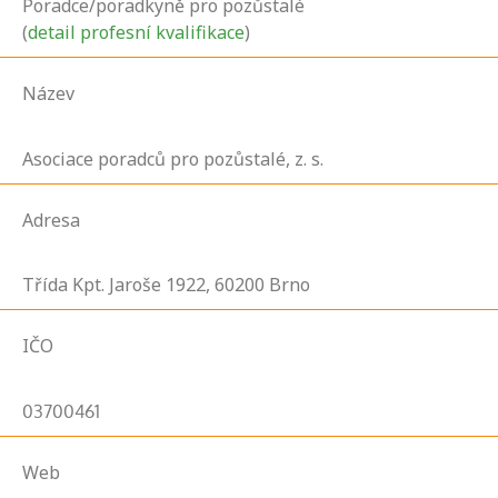
Poradce/poradkyně pro pozůstalé
(
detail profesní kvalifikace
)
Název
Asociace poradců pro pozůstalé, z. s.
Adresa
Třída Kpt. Jaroše
1922,
60200
Brno
IČO
03700461
Web