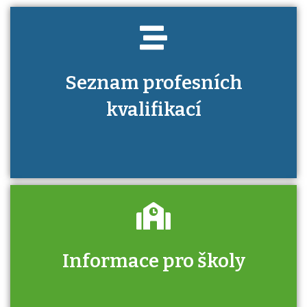
Seznam profesních
kvalifikací
Informace pro školy
Zjistěte, jak se přihlásit ke zkoušce a kde
získáte informace o tom, kdo vás vyzkouší.