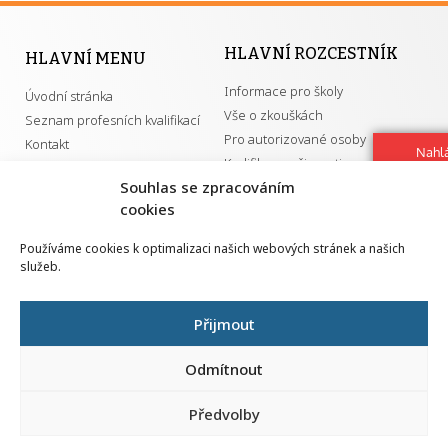
HLAVNÍ ROZCESTNÍK
HLAVNÍ MENU
Informace pro školy
Úvodní stránka
Vše o zkouškách
Seznam profesních kvalifikací
Pro autorizované osoby
Kontakt
Nahlá
Kvalifikace a živnosti
chy
Souhlas se zpracováním
Navrh
cookies
vylep
DŮLEŽITÉ ODKAZY
Používáme cookies k optimalizaci našich webových stránek a našich
služeb.
GDPR
Převodník ÚPK a živností
Národní pedagogický institut ČR
Přehled PK pro splnění MZK
Přijmout
Senovážné náměstí 25
110 00 Praha 1
Odmítnout
Předvolby