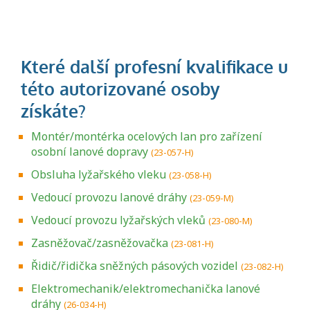
Montér/montérka ocelových lan pro zařízení
osobní lanové dopravy
(23-057-H)
Obsluha lyžařského vleku
(23-058-H)
Vedoucí provozu lanové dráhy
(23-059-M)
Vedoucí provozu lyžařských vleků
(23-080-M)
Zasněžovač/zasněžovačka
(23-081-H)
Řidič/řidička sněžných pásových vozidel
(23-082-H)
Elektromechanik/elektromechanička lanové
dráhy
(26-034-H)
Projděte si seznam profesních kvalifikací.