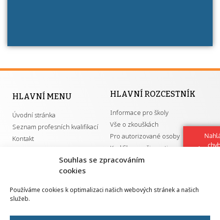
HLAVNÍ ROZCESTNÍK
HLAVNÍ MENU
Informace pro školy
Úvodní stránka
Vše o zkouškách
Seznam profesních kvalifikací
Pro autorizované osoby
Nahlá
Kontakt
chy
Kvalifikace a živnosti
Navrh
Souhlas se zpracováním
vylep
cookies
DŮLEŽITÉ ODKAZY
Používáme cookies k optimalizaci našich webových stránek a našich
služeb.
GDPR
Převodník ÚPK a živností
Národní pedagogický institut ČR