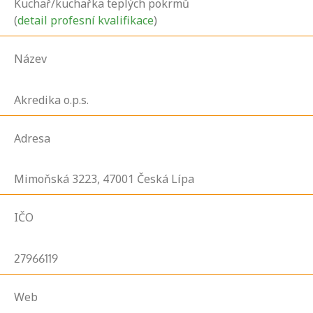
Kuchař/kuchařka teplých pokrmů
(
detail profesní kvalifikace
)
Název
Akredika o.p.s.
Adresa
Mimoňská
3223,
47001
Česká Lípa
IČO
27966119
Web