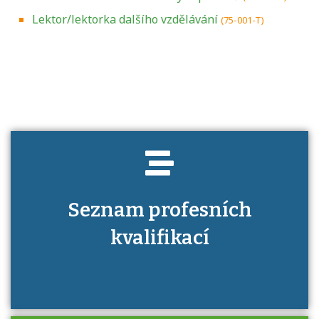
Lektor/lektorka dalšího vzdělávání
(75-001-T)
Projděte si seznam profesních kvalifikací.
Víte, jaké dovednosti musíte pro danou
kvalifikaci prokázat?
Seznam profesních
kvalifikací