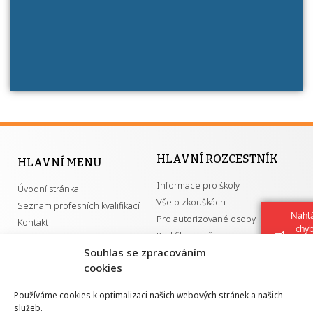
má získání autorizace?
HLAVNÍ ROZCESTNÍK
HLAVNÍ MENU
Informace pro školy
Úvodní stránka
Vše o zkouškách
Seznam profesních kvalifikací
Nahlá
Pro autorizované osoby
Kontakt
chy
Kvalifikace a živnosti
Navrh
Souhlas se zpracováním
vylep
cookies
DŮLEŽITÉ ODKAZY
Používáme cookies k optimalizaci našich webových stránek a našich
služeb.
GDPR