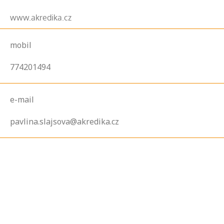
www.akredika.cz
mobil
774201494
e-mail
pavlina.slajsova@akredika.cz