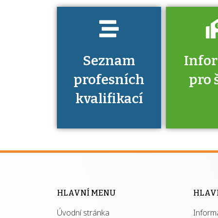
Seznam
Info
profesních
pro 
kvalifikací
Víte, že 
máte v
Národní 
kvalifik
HLAVNÍ MENU
HLAV
výhod
Úvodní stránka
Inform
získ