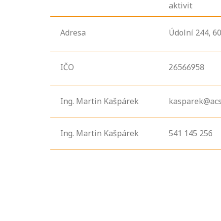
aktivit
Adresa
Údolní
244,
6
IČO
26566958
Ing. Martin Kašpárek
kasparek@acs
Projděte si
Ing. Martin Kašpárek
541 145 256
seznam
profesních
kvalifikací. Víte,
jaké dovednosti
musíte pro danou
kvalifikaci
prokázat?