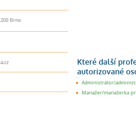
0200
Brno
a.cz
Administrátor/administ
Zjistěte, jak se
přihlásit ke
Manažer/manažerka pr
zkoušce a kde
získáte informace
o tom, kdo vás
vyzkouší.