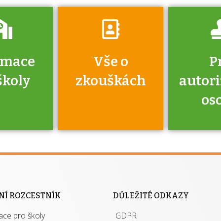
rmace
Vše o
P
školy
zkouškách
autor
os
jako škola
 rámci
Kdo 
soustavy
autori
ací jisté
osoba 
NÍ ROZCESTNÍK
DŮLEŽITÉ ODKAZY
y při
výhody m
ace pro školy
ávání
GDPR
autor