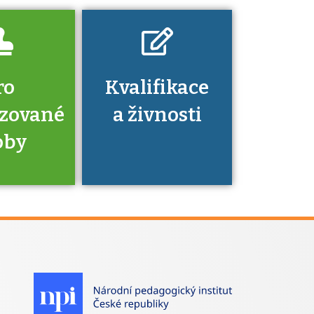
ro
Kvalifikace
izované
a živnosti
oby
je to
zovaná
a jaké
á získání
izace?