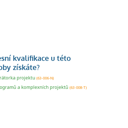
U řady živností je
podmínkou k
rátorka projektu
(63-006-N)
jejímu získání
ogramů a komplexních projektů
(63-008-T)
určitá kvalifikace.
Pro které toto
platí a kde si
znalosti a
dovednosti
nechat ověřit?