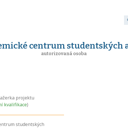
mické centrum studentských a
autorizovaná osoba
žerka projektu
ní kvalifikace
)
entrum studentských