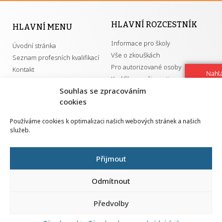
HLAVNÍ ROZCESTNÍK
HLAVNÍ MENU
Informace pro školy
Úvodní stránka
Vše o zkouškách
Seznam profesních kvalifikací
Pro autorizované osoby
Kontakt
Nahlá
Kvalifikace a živnosti
chy
Souhlas se zpracováním
Navrh
cookies
vylep
DŮLEŽITÉ ODKAZY
Používáme cookies k optimalizaci našich webových stránek a našich
služeb.
GDPR
Převodník ÚPK a živností
Národní pedagogický institut ČR
Přehled PK pro splnění MZK
Přijmout
Senovážné náměstí 25
110 00 Praha 1
Odmítnout
Předvolby