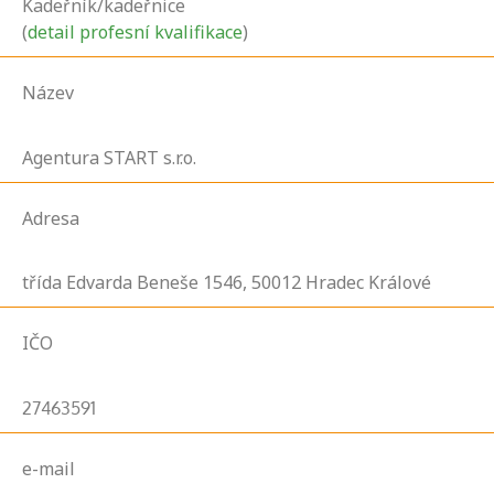
Kadeřník/kadeřnice
(
detail profesní kvalifikace
)
Název
Agentura START s.r.o.
Adresa
třída Edvarda Beneše
1546,
50012
Hradec Králové
IČO
27463591
e-mail