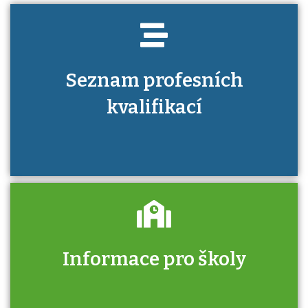
Seznam profesních
kvalifikací
Informace pro školy
Zjistěte, jak se přihlásit ke zkoušce a kde
získáte informace o tom, kdo vás vyzkouší.