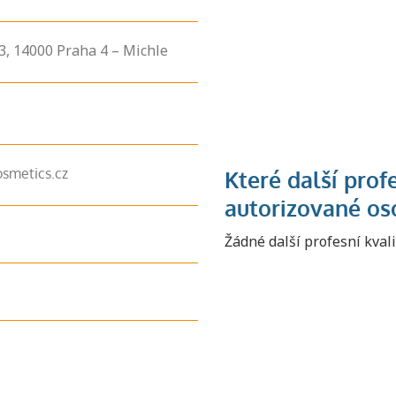
3,
14000
Praha 4 – Michle
smetics.cz
Žádné další profesní kval
Zjistěte, jak se
přihlásit ke
zkoušce a kde
získáte informace
o tom, kdo vás
vyzkouší.