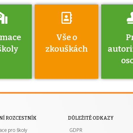
rmace
Vše o
P
školy
zkouškách
autor
os
jako škola
 rámci
Kdo 
soustavy
autori
ací jisté
osoba 
NÍ ROZCESTNÍK
DŮLEŽITÉ ODKAZY
y při
výhody m
ace pro školy
ávání
GDPR
autor