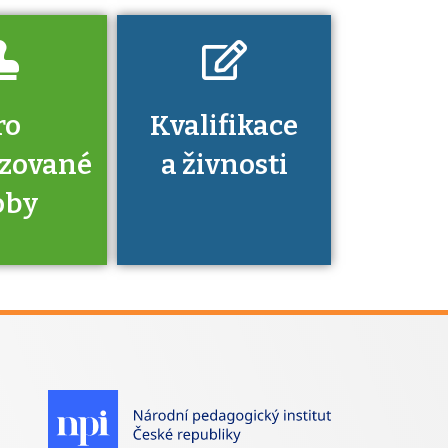
ro
Kvalifikace
izované
a živnosti
oby
je to
zovaná
a jaké
á získání
izace?