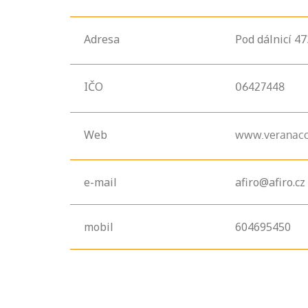
Adresa
Pod dálnicí
47
IČO
06427448
Web
www.veranaco
Projděte si
e-mail
afiro@afiro.cz
seznam
profesních
kvalifikací. Víte,
mobil
604695450
jaké dovednosti
musíte pro danou
kvalifikaci
prokázat?