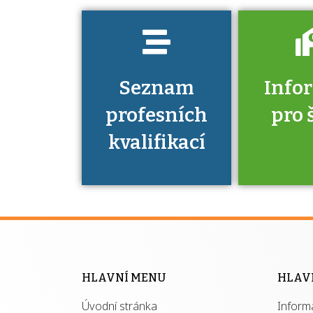
Seznam
Info
profesních
pro 
kvalifikací
Víte, že 
máte v
Národní 
kvalifik
HLAVNÍ MENU
HLAV
výhod
Úvodní stránka
Inform
získ