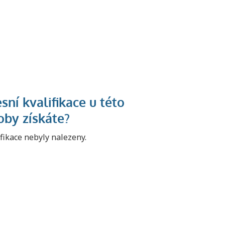
U řady živností je
podmínkou k
ifikace nebyly nalezeny.
jejímu získání
určitá kvalifikace.
Pro které toto
platí a kde si
znalosti a
dovednosti
nechat ověřit?