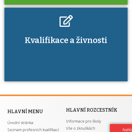
Kdo je to autorizovaná osoba a jaké výhody
Kvalifikace a živnosti
má získání autorizace?
HLAVNÍ ROZCESTNÍK
HLAVNÍ MENU
Informace pro školy
Úvodní stránka
Vše o zkouškách
Seznam profesních kvalifikací
Nahlá