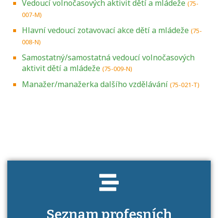
Vedoucí volnočasových aktivit dětí a mládeže
(75-
007-M)
Hlavní vedoucí zotavovací akce dětí a mládeže
(75-
008-N)
Samostatný/samostatná vedoucí volnočasových
aktivit dětí a mládeže
(75-009-N)
Manažer/manažerka dalšího vzdělávání
(75-021-T)
Projděte si seznam profesních kvalifikací.
Víte, jaké dovednosti musíte pro danou
kvalifikaci prokázat?
Seznam profesních