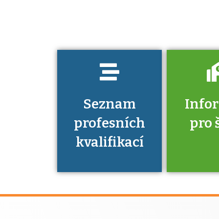
musíte pro danou
kvalifikaci
prokázat?
Seznam
Info
profesních
pro 
kvalifikací
Víte, že 
máte v