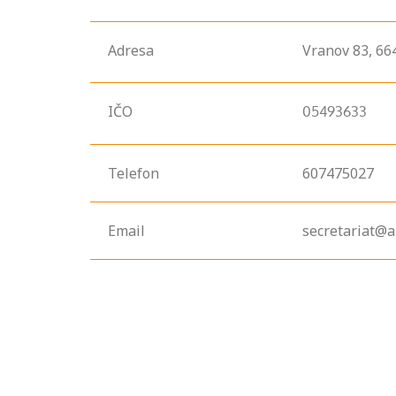
Adresa
Vranov
83,
66
IČO
05493633
Telefon
607475027
Email
secretariat@a
Projděte si
seznam
profesních
kvalifikací. Víte,
jaké dovednosti