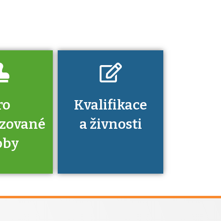
platí a kde si
znalosti a
dovednosti
nechat ověřit?
ro
Kvalifikace
izované
a živnosti
oby
je to