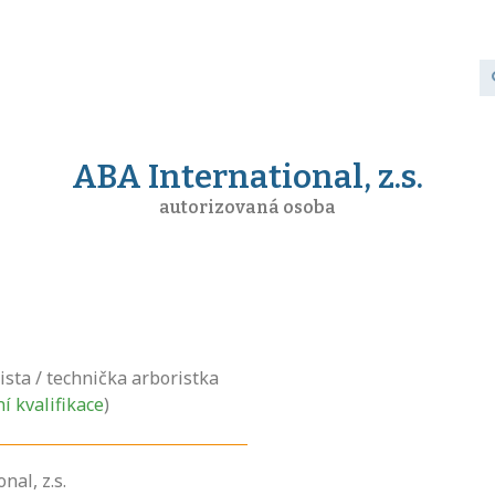
ABA International, z.s.
autorizovaná osoba
ista / technička arboristka
ní kvalifikace
)
nal, z.s.