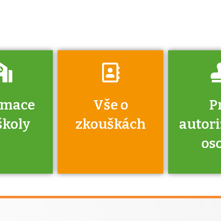
o tom, kdo vás
vyzkouší.
rmace
Vše o
P
školy
zkouškách
autor
os
jako škola
 rámci
Kdo 