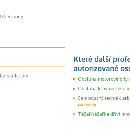
432
Vranov
ba-skills.com
Obsluha motorové pily
Obsluha křovinořezu
(4
Samostatný technik arb
(41-082-N)
Zjistěte, jak se
přihlásit ke
Těžař/těžařka dříví mo
zkoušce a kde
získáte informace