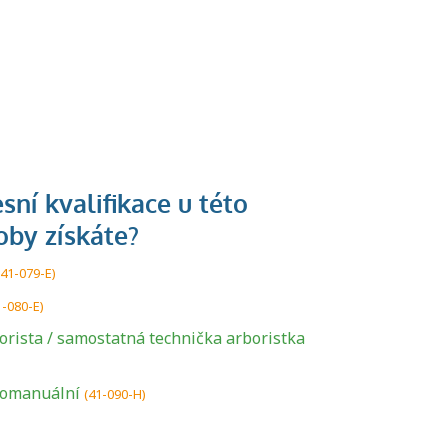
(41-079-E)
1-080-E)
U řady živností je
orista / samostatná technička arboristka
podmínkou k
jejímu získání
tomanuální
(41-090-H)
určitá kvalifikace.
Pro které toto