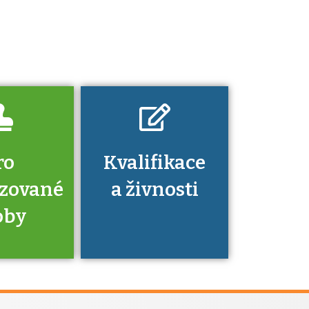
Pro které toto
platí a kde si
znalosti a
dovednosti
nechat ověřit?
ro
Kvalifikace
izované
a živnosti
oby