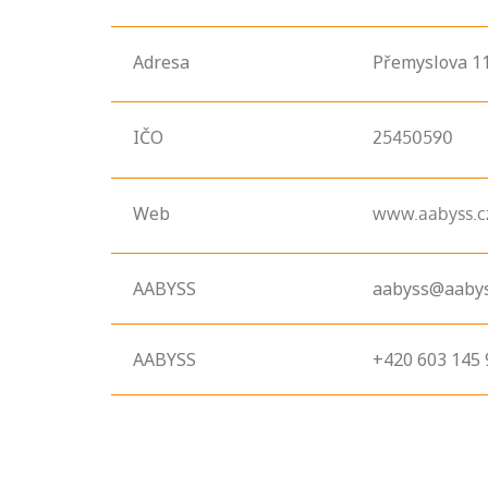
Adresa
Přemyslova
1
IČO
25450590
Web
www.aabyss.c
AABYSS
aabyss@aabys
AABYSS
+420 603 145 
Projděte si
seznam
profesních
kvalifikací. Víte,