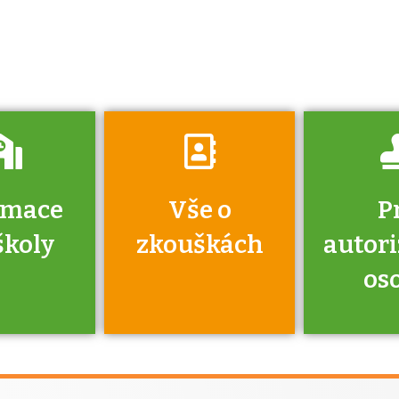
získáte informace
o tom, kdo vás
vyzkouší.
rmace
Vše o
P
školy
zkouškách
autor
os
jako škola