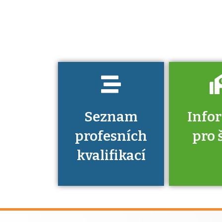
jaké dovednosti
musíte pro danou
kvalifikaci
prokázat?
Seznam
Info
profesních
pro 
kvalifikací
Víte, že 