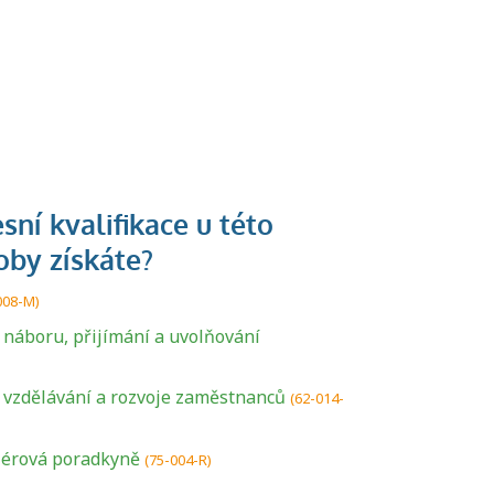
008-M)
a náboru, přijímání a uvolňování
U řady živností je
a vzdělávání a rozvoje zaměstnanců
(62-014-
podmínkou k
jejímu získání
riérová poradkyně
(75-004-R)
určitá kvalifikace.