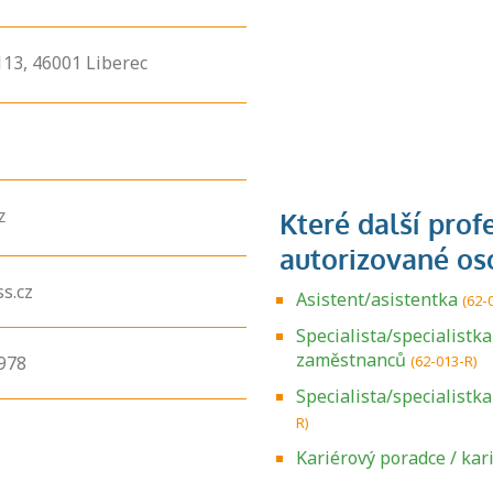
113,
46001
Liberec
z
s.cz
Asistent/asistentka
(62-
Specialista/specialistk
zaměstnanců
978
(62-013-R)
Specialista/specialistk
R)
Zjistěte, jak se
přihlásit ke
Kariérový poradce / ka
zkoušce a kde