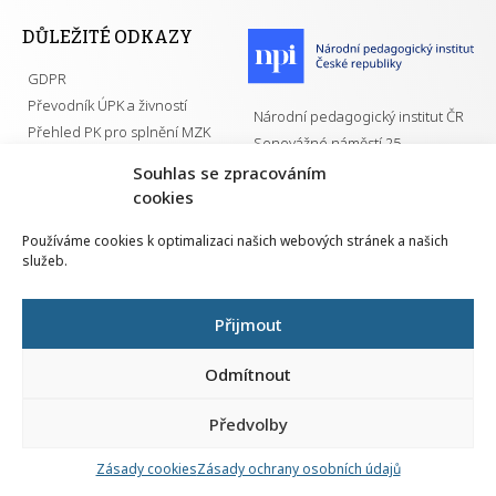
DŮLEŽITÉ ODKAZY
GDPR
Převodník ÚPK a živností
Národní pedagogický institut ČR
Přehled PK pro splnění MZK
Senovážné náměstí 25
110 00 Praha 1
Souhlas se zpracováním
cookies
Používáme cookies k optimalizaci našich webových stránek a našich
služeb.
Všechna práva vyhrazena | 2026
Přijmout
Odmítnout
Předvolby
Nahlá
chy
Zásady cookies
Zásady ochrany osobních údajů
Navrh