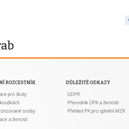
rab
NÍ ROZCESTNÍK
DŮLEŽITÉ ODKAZY
ace pro školy
GDPR
zkouškách
Převodník ÚPK a živností
torizované osoby
Přehled PK pro splnění MZK
kace a živnosti