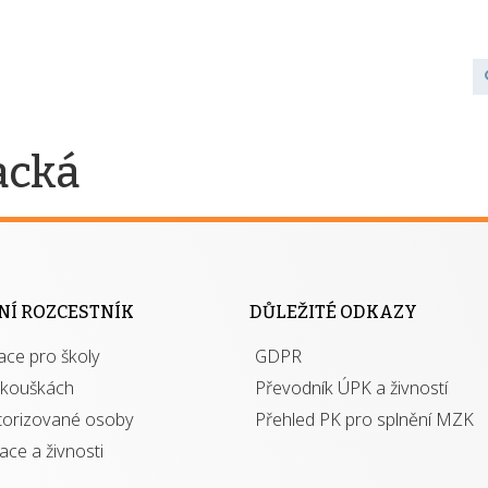
acká
NÍ ROZCESTNÍK
DŮLEŽITÉ ODKAZY
ace pro školy
GDPR
zkouškách
Převodník ÚPK a živností
torizované osoby
Přehled PK pro splnění MZK
kace a živnosti