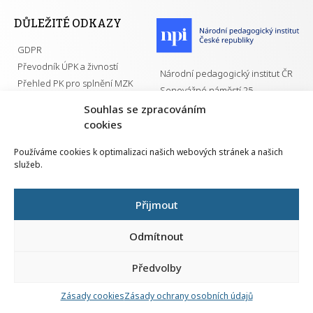
DŮLEŽITÉ ODKAZY
GDPR
Převodník ÚPK a živností
Národní pedagogický institut ČR
Přehled PK pro splnění MZK
Senovážné náměstí 25
110 00 Praha 1
Souhlas se zpracováním
cookies
Používáme cookies k optimalizaci našich webových stránek a našich
služeb.
Všechna práva vyhrazena | 2026
Přijmout
Odmítnout
Předvolby
Nahlá
chy
Zásady cookies
Zásady ochrany osobních údajů
Navrh