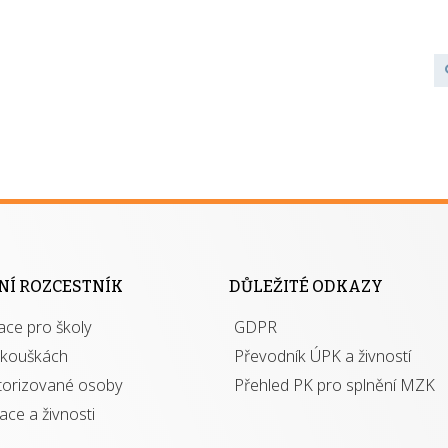
NÍ ROZCESTNÍK
DŮLEŽITÉ ODKAZY
ace pro školy
GDPR
zkouškách
Převodník ÚPK a živností
torizované osoby
Přehled PK pro splnění MZK
kace a živnosti