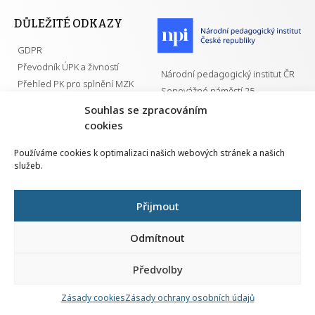
DŮLEŽITÉ ODKAZY
GDPR
Převodník ÚPK a živností
Národní pedagogický institut ČR
Přehled PK pro splnění MZK
Senovážné náměstí 25
110 00 Praha 1
Souhlas se zpracováním
cookies
Používáme cookies k optimalizaci našich webových stránek a našich
služeb.
Všechna práva vyhrazena | 2026
Přijmout
Odmítnout
Předvolby
Nahlá
chy
Zásady cookies
Zásady ochrany osobních údajů
Navrh