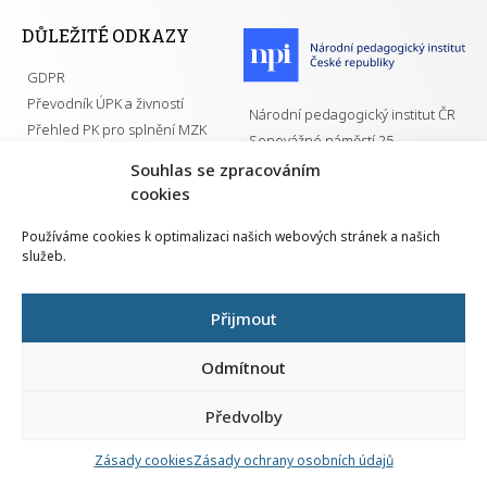
DŮLEŽITÉ ODKAZY
GDPR
Převodník ÚPK a živností
Národní pedagogický institut ČR
Přehled PK pro splnění MZK
Senovážné náměstí 25
110 00 Praha 1
Souhlas se zpracováním
cookies
Používáme cookies k optimalizaci našich webových stránek a našich
služeb.
Všechna práva vyhrazena | 2026
Přijmout
Odmítnout
Předvolby
Nahlá
chy
Zásady cookies
Zásady ochrany osobních údajů
Navrh