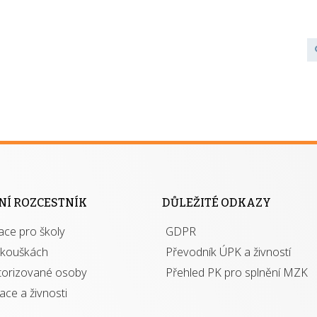
NÍ ROZCESTNÍK
DŮLEŽITÉ ODKAZY
ace pro školy
GDPR
zkouškách
Převodník ÚPK a živností
torizované osoby
Přehled PK pro splnění MZK
kace a živnosti