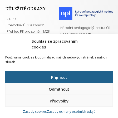
DŮLEŽITÉ ODKAZY
GDPR
Převodník ÚPK a živností
Národní pedagogický institut ČR
Přehled PK pro splnění MZK
Senovážné náměstí 25
110 00 Praha 1
Souhlas se zpracováním
cookies
Používáme cookies k optimalizaci našich webových stránek a našich
služeb.
Všechna práva vyhrazena | 2026
Přijmout
Odmítnout
Předvolby
Nahlá
chy
Zásady cookies
Zásady ochrany osobních údajů
Navrh