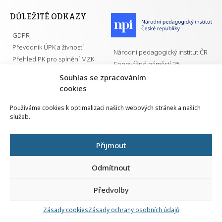
DŮLEŽITÉ ODKAZY
GDPR
Převodník ÚPK a živností
Národní pedagogický institut ČR
Přehled PK pro splnění MZK
Senovážné náměstí 25
110 00 Praha 1
Souhlas se zpracováním
cookies
Používáme cookies k optimalizaci našich webových stránek a našich
služeb.
Všechna práva vyhrazena | 2026
Přijmout
Odmítnout
Předvolby
Nahlá
chy
Zásady cookies
Zásady ochrany osobních údajů
Navrh