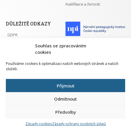
Kvalifikace a živnosti
DŮLEŽITÉ ODKAZY
GDPR
Převodník ÚPK a živností
Národní pedagogický institut ČR
Souhlas se zpracováním
Přehled PK pro splnění MZK
cookies
Senovážné náměstí 25
110 00 Praha 1
Používáme cookies k optimalizaci našich webových stránek a našich
služeb.
Přijmout
Všechna práva vyhrazena | 2026
Odmítnout
Předvolby
Nahlá
chy
Zásady cookies
Zásady ochrany osobních údajů
Navrh