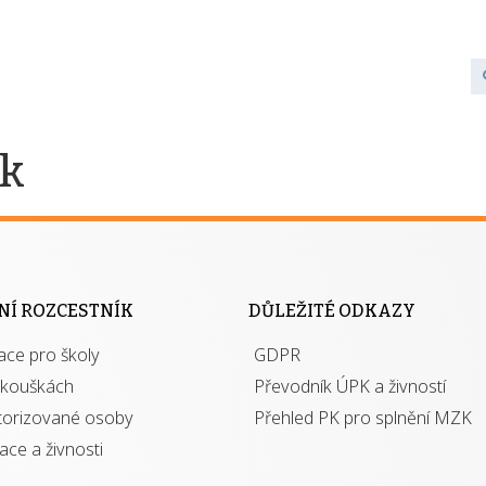
ek
NÍ ROZCESTNÍK
DŮLEŽITÉ ODKAZY
ace pro školy
GDPR
zkouškách
Převodník ÚPK a živností
torizované osoby
Přehled PK pro splnění MZK
kace a živnosti