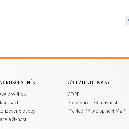
NÍ ROZCESTNÍK
DŮLEŽITÉ ODKAZY
ace pro školy
GDPR
zkouškách
Převodník ÚPK a živností
torizované osoby
Přehled PK pro splnění MZK
kace a živnosti