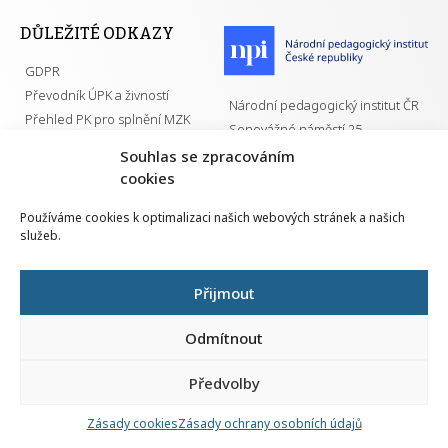
DŮLEŽITÉ ODKAZY
GDPR
Převodník ÚPK a živností
Národní pedagogický institut ČR
Přehled PK pro splnění MZK
Senovážné náměstí 25
110 00 Praha 1
Souhlas se zpracováním
cookies
Používáme cookies k optimalizaci našich webových stránek a našich
služeb.
Všechna práva vyhrazena | 2026
Přijmout
Odmítnout
Předvolby
Nahlá
chy
Zásady cookies
Zásady ochrany osobních údajů
Navrh