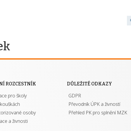
ek
NÍ ROZCESTNÍK
DŮLEŽITÉ ODKAZY
ace pro školy
GDPR
zkouškách
Převodník ÚPK a živností
torizované osoby
Přehled PK pro splnění MZK
kace a živnosti