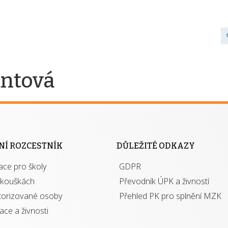
untová
NÍ ROZCESTNÍK
DŮLEŽITÉ ODKAZY
ace pro školy
GDPR
zkouškách
Převodník ÚPK a živností
torizované osoby
Přehled PK pro splnění MZK
kace a živnosti