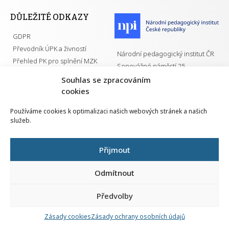
DŮLEŽITÉ ODKAZY
GDPR
Převodník ÚPK a živností
Národní pedagogický institut ČR
Přehled PK pro splnění MZK
Senovážné náměstí 25
110 00 Praha 1
Souhlas se zpracováním
cookies
Používáme cookies k optimalizaci našich webových stránek a našich
služeb.
Všechna práva vyhrazena | 2026
Přijmout
Odmítnout
Předvolby
Nahlá
chy
Zásady cookies
Zásady ochrany osobních údajů
Navrh