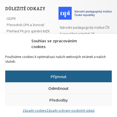
DŮLEŽITÉ ODKAZY
GDPR
Převodník ÚPK a živností
Národní pedagogický institut ČR
Přehled PK pro splnění MZK
Senovážné náměstí 25
110 00 Praha 1
Souhlas se zpracováním
cookies
Používáme cookies k optimalizaci našich webových stránek a našich
služeb.
Všechna práva vyhrazena | 2026
Přijmout
Odmítnout
Předvolby
Nahlá
chy
Zásady cookies
Zásady ochrany osobních údajů
Navrh