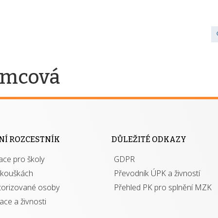
ěmcová
NÍ ROZCESTNÍK
DŮLEŽITÉ ODKAZY
ace pro školy
GDPR
zkouškách
Převodník ÚPK a živností
torizované osoby
Přehled PK pro splnění MZK
kace a živnosti