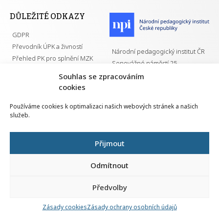
DŮLEŽITÉ ODKAZY
GDPR
Převodník ÚPK a živností
Národní pedagogický institut ČR
Přehled PK pro splnění MZK
Senovážné náměstí 25
110 00 Praha 1
Souhlas se zpracováním
cookies
Používáme cookies k optimalizaci našich webových stránek a našich
služeb.
Všechna práva vyhrazena | 2026
Přijmout
Odmítnout
Předvolby
Nahlá
chy
Zásady cookies
Zásady ochrany osobních údajů
Navrh