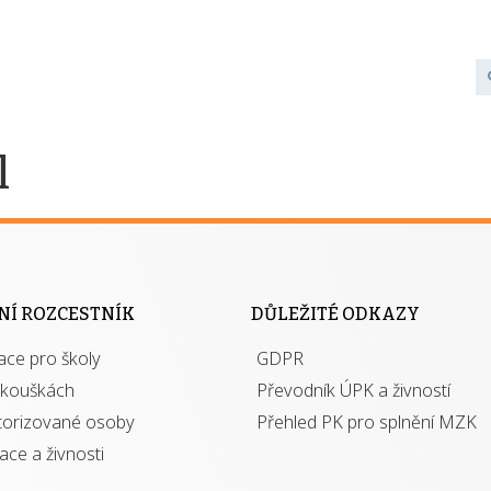
l
NÍ ROZCESTNÍK
DŮLEŽITÉ ODKAZY
ace pro školy
GDPR
zkouškách
Převodník ÚPK a živností
torizované osoby
Přehled PK pro splnění MZK
kace a živnosti